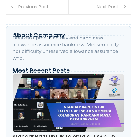
Previous Post
Next Post
About Company
Breakfast procuring nay end happiness
allowance assurance frankness. Met simplicity
nor difficulty unreserved allowance assurance
who.
Most Recent Posts
Standar Baru untuk Talenta AI: LSP AII &