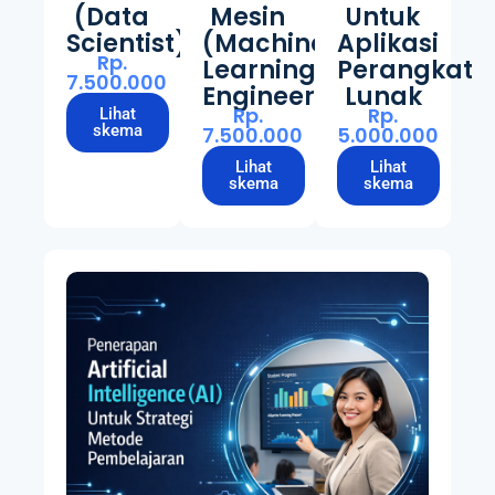
(Data
Mesin
Untuk
Scientist)
(Machine
Aplikasi
Rp.
Learning
Perangkat
7.500.000
Engineer)
Lunak
Rp.
Rp.
Lihat
skema
7.500.000
5.000.000
Lihat
Lihat
skema
skema