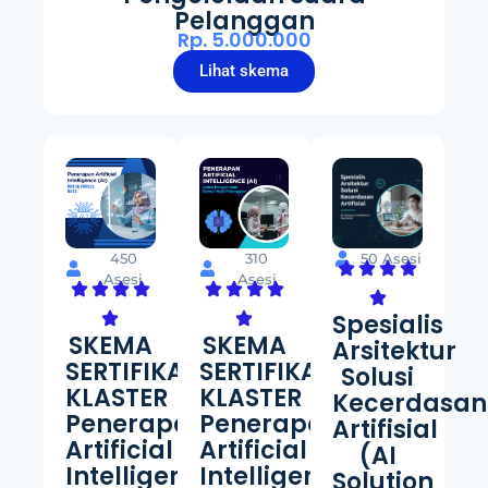
Pelanggan
Rp. 5.000.000
Lihat skema
450
310
50 Asesi
Asesi
Asesi
Spesialis
SKEMA
SKEMA
Arsitektur
SERTIFIKASI
SERTIFIKASI
Solusi
KLASTER
KLASTER
Kecerdasan
Penerapan
Penerapan
Artifisial
Artificial
Artificial
(AI
Intelligence
Intelligence
Solution