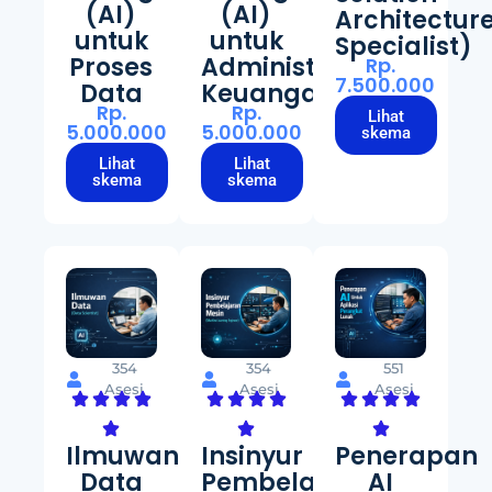
(AI)
(AI)
Architectur
untuk
untuk
Specialist)
Proses
Administrasi
Rp.
7.500.000
Data
Keuangan
Rp.
Rp.
Lihat
5.000.000
5.000.000
skema
Lihat
Lihat
skema
skema
354
354
551
Asesi
Asesi
Asesi
Ilmuwan
Insinyur
Penerapan
Data
Pembelajaran
AI