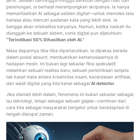
akhir. Setelah berminggu-minggu berkutat dengan riset dan
perenungan, ia berhasil merampungkan skripsinya. Ia hanya
memanfaatkan AI sebagai asisten digital—untuk memoles tata
bahasa atau mencari padanan kata yang lebih elok. Ia
bangga akan orisinalitas karyanya. Namun, ketika naskah itu
diunggah ke sebuah sistem, vonis digital pun dijatuhkan:
“Terindikasi 50% Dihasilkan oleh AI.”
Masa depannya tiba-tiba dipertaruhkan. Ia dipaksa berada
dalam posisi absurd: membuktikan kemanusiaannya di
hadapan mesin. Ini bukan lagi sekadar fiksi spekulatif,
melainkan sebuah realitas baru; sebuah perlombaan senjata
tak kasat mata antara kreativitas insani, kecerdasan artifisial,
dan wasit digital yang kita kenal sebagai
AI detector
.
Jika diamati lebih dalam, fenomena ini bukan sekadar sebagai
isu teknologi, tetapi sebagai sebuah gejala—cerminan dari
cara kita sebagai masyarakat bergelut untuk beradaptasi di
tengah disrupsi zaman.