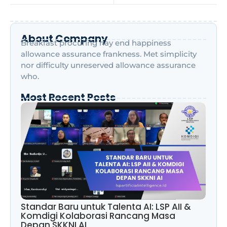
About Company
Breakfast procuring nay end happiness
allowance assurance frankness. Met simplicity
nor difficulty unreserved allowance assurance
who.
Most Recent Posts
Standar Baru untuk Talenta AI: LSP AII &
Komdigi Kolaborasi Rancang Masa
Depan SKKNI AI