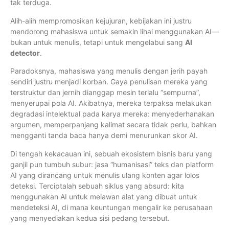
tak terduga.
Alih-alih mempromosikan kejujuran, kebijakan ini justru
mendorong mahasiswa untuk semakin lihai menggunakan AI—
bukan untuk menulis, tetapi untuk mengelabui sang
AI
detector
.
Paradoksnya, mahasiswa yang menulis dengan jerih payah
sendiri justru menjadi korban. Gaya penulisan mereka yang
terstruktur dan jernih dianggap mesin terlalu “sempurna”,
menyerupai pola AI. Akibatnya, mereka terpaksa melakukan
degradasi intelektual pada karya mereka: menyederhanakan
argumen, memperpanjang kalimat secara tidak perlu, bahkan
mengganti tanda baca hanya demi menurunkan skor AI.
Di tengah kekacauan ini, sebuah ekosistem bisnis baru yang
ganjil pun tumbuh subur: jasa “humanisasi” teks dan platform
AI yang dirancang untuk menulis ulang konten agar lolos
deteksi. Terciptalah sebuah siklus yang absurd: kita
menggunakan AI untuk melawan alat yang dibuat untuk
mendeteksi AI, di mana keuntungan mengalir ke perusahaan
yang menyediakan kedua sisi pedang tersebut.