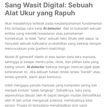
Sang Wasit Digital: Sebuah
Alat Ukur yang Rapuh
Akar masalahnya terletak pada kesalahpahaman fundamental
kita terhadap cara kerja
AI detector
. Alat ini bukanlah sebuah
entitas yang memiliki kesadaran atau pemahaman
kontekstual. Ia tidak “tahu” sebuah teks ditulis oleh siapa. Ia
hanyalah sebuah kalkulator probabilitas yang bekerja dengan
mencocokkan pola (
pattern-matching
).
Model AI generatif dilatih di atas lautan data teks manusia,
sehingga ia belajar meniru pola, ritme, dan pilihan kata yang
paling umum.
AI detector
bekerja dengan mencari jejak-jejak
keteraturan ini. Jika sebuah tulisan dinilai terlalu “bersih” atau
terlalu generik, alarm akan berbunyi.
Inilah mengapa penulis manusia yang kompeten sering kali
menjadi korban “salah tangkap”. Sebaliknya, teks yang
sepenuhnya dibuat oleh AI dapat dengan mudah dimodifikasi
oleh AI lain untuk mengacak polanya, membuatnya lolos
sensor. Proses ini terkadang menghasilkan eror yang