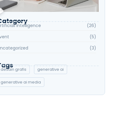
Category
rtificiall Intelligence
(26)
vent
(5)
ncategorized
(3)
Tags
desain grafis
generative ai
generative ai media