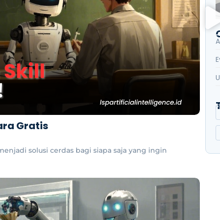
A
E
U
ara Gratis
 menjadi solusi cerdas bagi siapa saja yang ingin