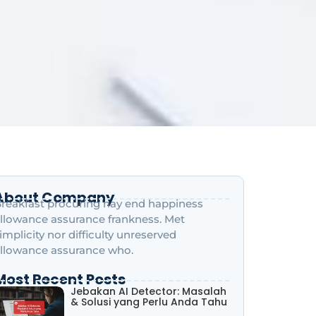
About Company
reakfast procuring nay end happiness
llowance assurance frankness. Met
implicity nor difficulty unreserved
llowance assurance who.
Most Recent Posts
Jebakan AI Detector: Masalah
& Solusi yang Perlu Anda Tahu