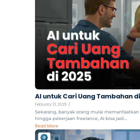
AI untuk Cari Uang Tambahan di
February 21, 2025
/
Sekarang, banyak orang mulai memanfaatkan AI
hingga pekerjaan freelance, AI bisa jadi...
Read More