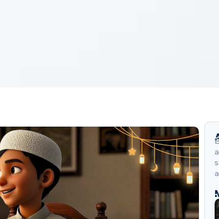
B
a
s
a